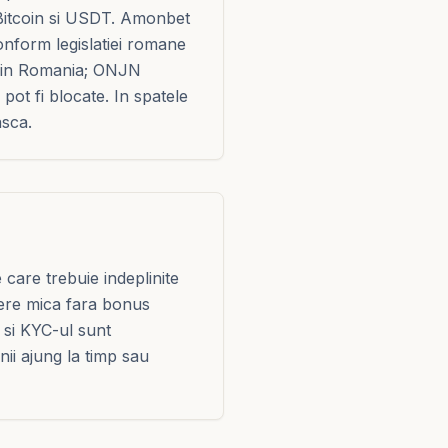
 Bitcoin si USDT. Amonbet
onform legislatiei romane
ne in Romania; ONJN
e pot fi blocate. In spatele
asca.
te care trebuie indeplinite
nere mica fara bonus
 si KYC-ul sunt
ii ajung la timp sau