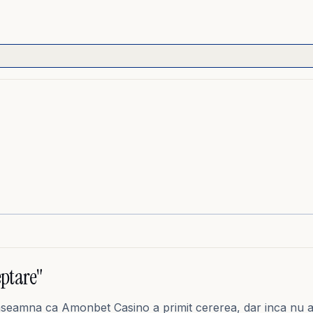
eptare"
inseamna ca Amonbet Casino a primit cererea, dar inca nu