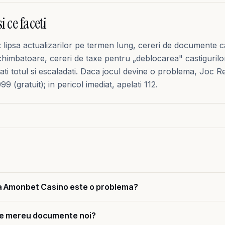
 ce faceti
 lipsa actualizarilor pe termen lung, cereri de documente 
himbatoare, cereri de taxe pentru „deblocarea" castigurilor.
ati totul si escaladati. Daca jocul devine o problema, Joc 
9 (gratuit); in pericol imediat, apelati 112.
la Amonbet Casino este o problema?
re mereu documente noi?