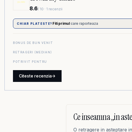
8.6
/ 10 · 1 recenzii
Fiti primul
care raporteaza
CHIAR PLATESTE?
BONUS DE BUN VENIT
RETRAGERI (MEDIAN)
POTRIVIT PENTRU
Citeste recenzia
->
Ce inseamna „in ast
O retragere in asteptare 