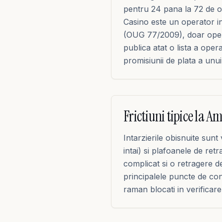
pentru 24 pana la 72 de o
Casino este un operator i
(OUG 77/2009), doar opera
publica atat o lista a opera
promisiunii de plata a unu
Frictiuni tipice la 
Intarzierile obisnuite sunt 
intai) si plafoanele de r
complicat si o retragere d
principalele puncte de con
raman blocati in verificare