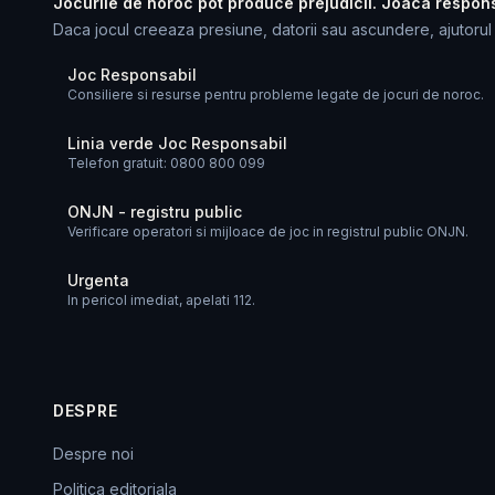
Jocurile de noroc pot produce prejudicii. Joaca respons
Daca jocul creeaza presiune, datorii sau ascundere, ajutorul 
Joc Responsabil
Consiliere si resurse pentru probleme legate de jocuri de noroc.
Linia verde Joc Responsabil
Telefon gratuit: 0800 800 099
ONJN - registru public
Verificare operatori si mijloace de joc in registrul public ONJN.
Urgenta
In pericol imediat, apelati 112.
DESPRE
Despre noi
Politica editoriala