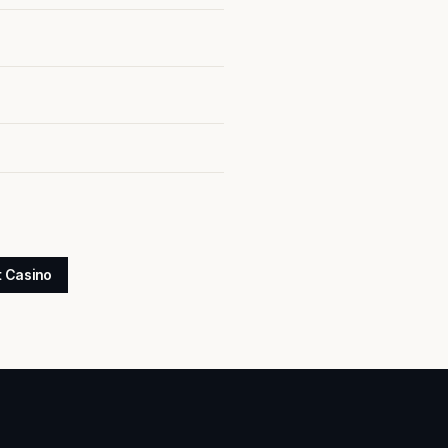
t Casino