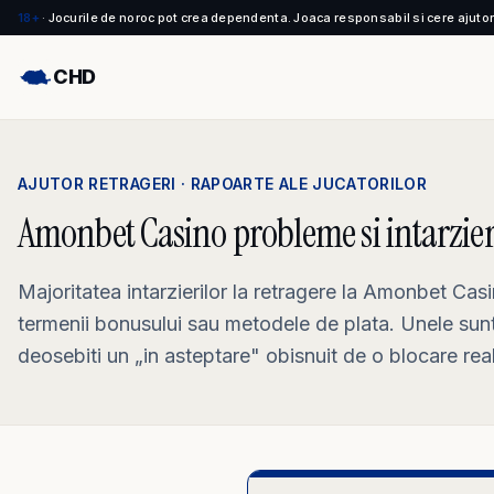
18+
·
Jocurile de noroc pot crea dependenta. Joaca responsabil si cere ajutor 
CHD
AJUTOR RETRAGERI · RAPOARTE ALE JUCATORILOR
Amonbet Casino probleme si intarzieri
Majoritatea intarzierilor la retragere la Amonbet Casi
termenii bonusului sau metodele de plata. Unele sunt
deosebiti un „in asteptare" obisnuit de o blocare rea