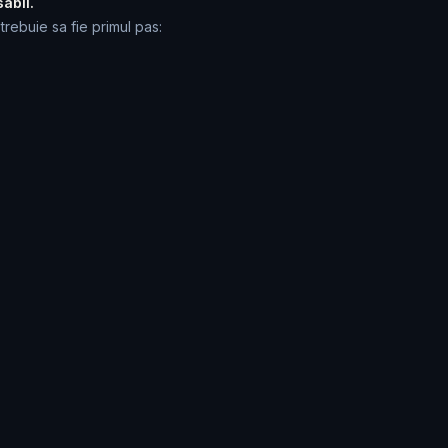
abil.
trebuie sa fie primul pas: