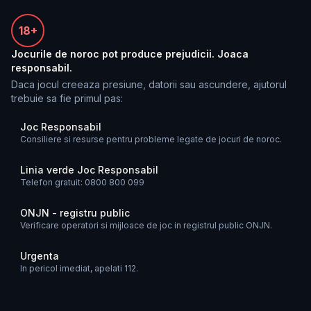
18+
Jocurile de noroc pot produce prejudicii. Joaca
responsabil.
Daca jocul creeaza presiune, datorii sau ascundere, ajutorul
trebuie sa fie primul pas:
Joc Responsabil
Consiliere si resurse pentru probleme legate de jocuri de noroc.
Linia verde Joc Responsabil
Telefon gratuit: 0800 800 099
ONJN - registru public
Verificare operatori si mijloace de joc in registrul public ONJN.
Urgenta
In pericol imediat, apelati 112.