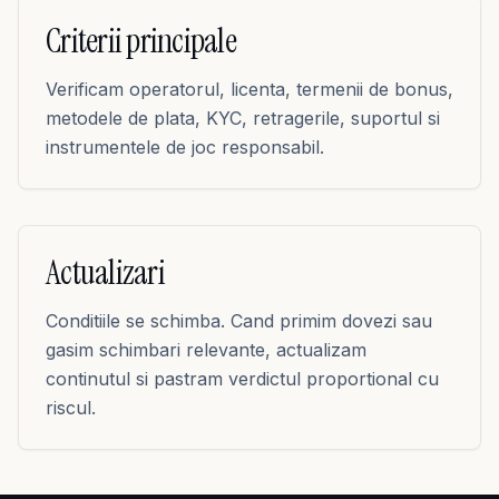
Criterii principale
Verificam operatorul, licenta, termenii de bonus,
metodele de plata, KYC, retragerile, suportul si
instrumentele de joc responsabil.
Actualizari
Conditiile se schimba. Cand primim dovezi sau
gasim schimbari relevante, actualizam
continutul si pastram verdictul proportional cu
riscul.