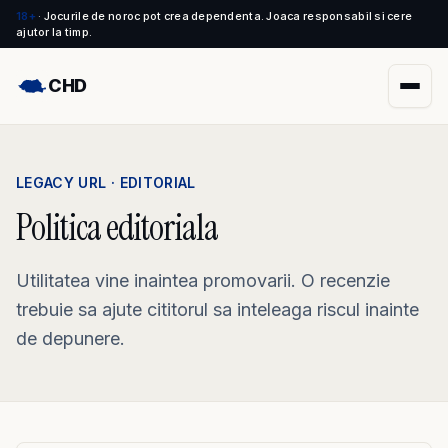
18+
·
Jocurile de noroc pot crea dependenta. Joaca responsabil si cere
ajutor la timp.
CHD
LEGACY URL · EDITORIAL
Politica editoriala
Utilitatea vine inaintea promovarii. O recenzie
trebuie sa ajute cititorul sa inteleaga riscul inainte
de depunere.