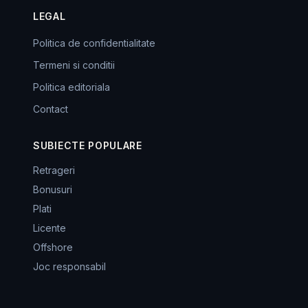
LEGAL
Politica de confidentialitate
Termeni si conditii
Politica editoriala
Contact
SUBIECTE POPULARE
Retrageri
Bonusuri
Plati
Licente
Offshore
Joc responsabil