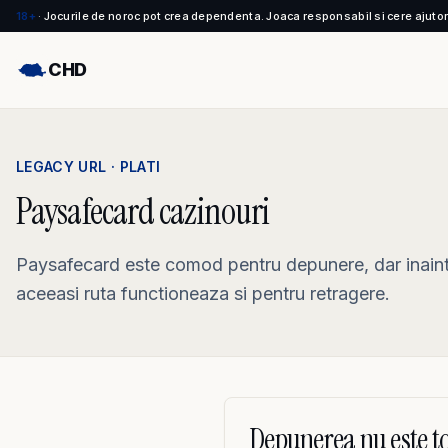
18+
·
Jocurile de noroc pot crea dependenta. Joaca responsabil si cere ajutor 
CHD
LEGACY URL · PLATI
Paysafecard cazinouri
Paysafecard este comod pentru depunere, dar inainte
aceeasi ruta functioneaza si pentru retragere.
Depunerea nu este to