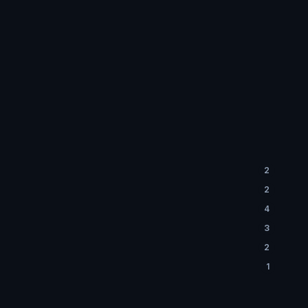
2
2
4
3
2
1