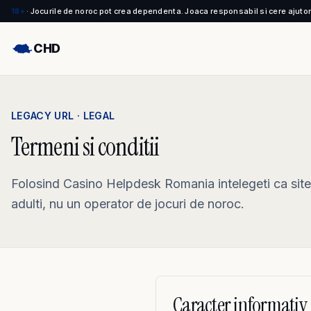
18+
·
Jocurile de noroc pot crea dependenta. Joaca responsabil si cere ajutor 
CHD
LEGACY URL · LEGAL
Termeni si conditii
Folosind Casino Helpdesk Romania intelegeti ca site-
adulti, nu un operator de jocuri de noroc.
Caracter informativ