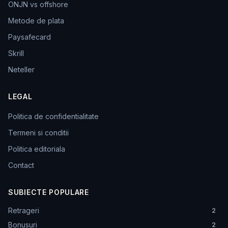
ONJN vs offshore
Metode de plata
Paysafecard
Skrill
Neteller
LEGAL
Politica de confidentialitate
Termeni si conditii
Politica editoriala
Contact
SUBIECTE POPULARE
Retrageri
2
Bonusuri
2