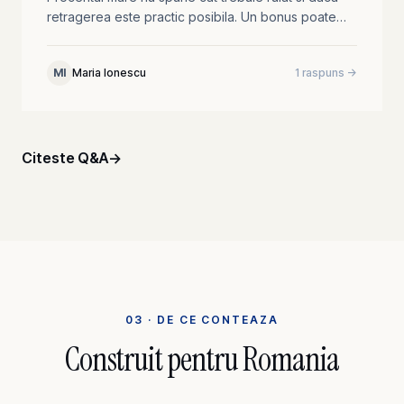
retragerea este practic posibila. Un bonus poate
arata generos si totusi sa fie greu de folosit.
MI
Maria Ionescu
1 raspuns ->
Citeste Q&A
->
03 · DE CE CONTEAZA
Construit pentru Romania