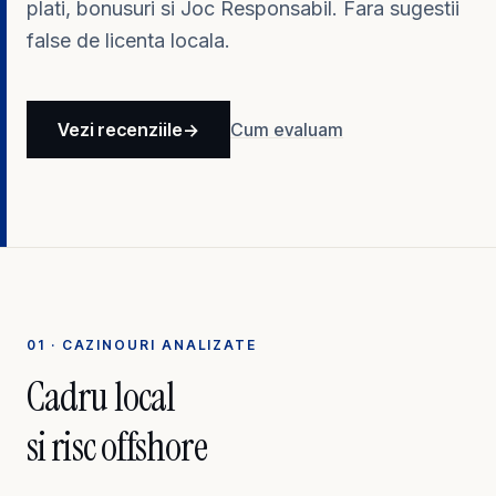
plati, bonusuri si Joc Responsabil. Fara sugestii
false de licenta locala.
Vezi recenziile
->
Cum evaluam
01 · CAZINOURI ANALIZATE
Cadru local
si risc offshore