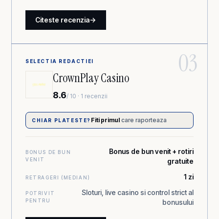
Citeste recenzia
->
03
SELECTIA REDACTIEI
CrownPlay Casino
8.6
/ 10 · 1 recenzii
Fiti primul
care raporteaza
CHIAR PLATESTE?
Bonus de bun venit + rotiri
BONUS DE BUN
VENIT
gratuite
1 zi
RETRAGERI (MEDIAN)
Sloturi, live casino si control strict al
POTRIVIT
PENTRU
bonusului