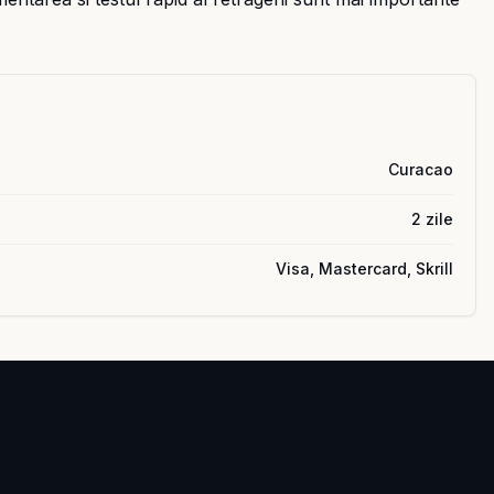
Curacao
2 zile
Visa, Mastercard, Skrill