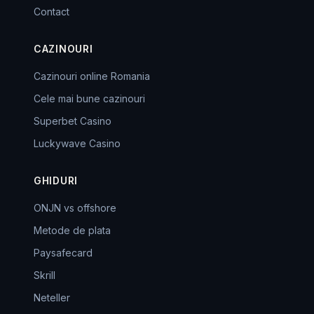
Contact
CAZINOURI
Cazinouri online Romania
Cele mai bune cazinouri
Superbet Casino
Luckywave Casino
GHIDURI
ONJN vs offshore
Metode de plata
Paysafecard
Skrill
Neteller