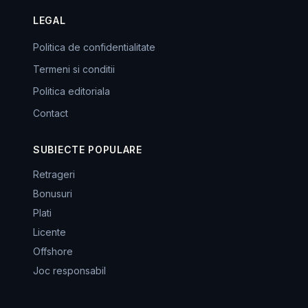
LEGAL
Politica de confidentialitate
Termeni si conditii
Politica editoriala
Contact
SUBIECTE POPULARE
Retrageri
Bonusuri
Plati
Licente
Offshore
Joc responsabil