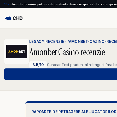
18+
·
Jocurile de noroc pot crea dependenta. Joaca responsabil si cere ajutor 
CHD
LEGACY RECENZIE · /AMONBET-CAZINO-RECE
Amonbet Casino recenzie
8.5/10
Curacao
Test prudent al retragerii fara 
RAPOARTE DE RETRAGERE ALE JUCATORILOR