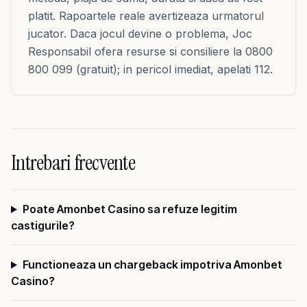
platit. Rapoartele reale avertizeaza urmatorul
jucator. Daca jocul devine o problema, Joc
Responsabil ofera resurse si consiliere la 0800
800 099 (gratuit); in pericol imediat, apelati 112.
Intrebari frecvente
Poate Amonbet Casino sa refuze legitim
castigurile?
Functioneaza un chargeback impotriva Amonbet
Casino?