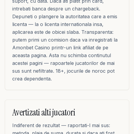
suport, cu data. Daca ati platit prin card,
intrebati banca despre un chargeback.
Depuneti o plangere la autoritatea care a emis
licenta — la o licenta internationala insa,
aplicarea este de obicei slaba. Transparenta:
putem primi un comision daca va inregistrati la
Amonbet Casino printr-un link afiliat de pe
aceasta pagina. Asta nu schimba continutul
acestei pagini — rapoartele jucatorilor de mai
sus sunt nefiltrate. 18+, jocurile de noroc pot
crea dependenta.
Avertizati alti jucatori
Indiferent de rezultat — raportati-l mai sus:
metoda, plaja de suma, durata si daca ati fost