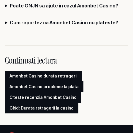
Poate ONJN sa ajute in cazul Amonbet Casino?
Cum raportez ca Amonbet Casino nu plateste?
Continuati lectura
Amonbet Casino durata retragerii
Amonbet Casino probleme la plata
Citeste recenzia Amonbet Casino
Ghid: Durata retragerii la casino