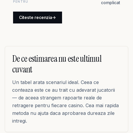
PENTRU
complicat
Citeste recenzia
->
De ce estimarea nu este ultimul
cuvant
Un tabel arata scenariul ideal. Ceea ce
conteaza este ce au trait cu adevarat jucatorii
— de aceea strangem rapoarte reale de
retragere pentru fiecare casino. Cea mai rapida
metoda nu ajuta daca aprobarea dureaza zile
intregi.