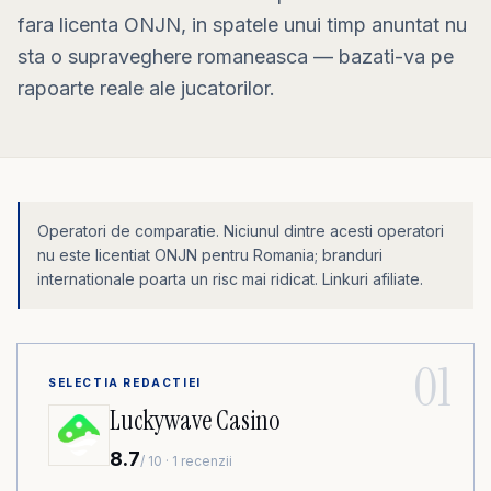
fara licenta ONJN, in spatele unui timp anuntat nu
sta o supraveghere romaneasca — bazati-va pe
rapoarte reale ale jucatorilor.
Operatori de comparatie. Niciunul dintre acesti operatori
nu este licentiat ONJN pentru Romania; branduri
internationale poarta un risc mai ridicat. Linkuri afiliate.
01
SELECTIA REDACTIEI
Luckywave Casino
8.7
/ 10 · 1 recenzii