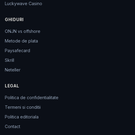
Luckywave Casino
GHIDURI
ONJN vs offshore
Metode de plata
Paysafecard
Skrill
Neteller
LEGAL
Politica de confidentialitate
Termeni si conditii
Politica editoriala
Contact