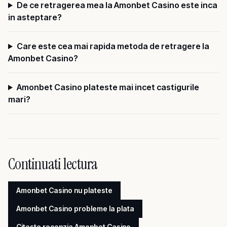
De ce retragerea mea la Amonbet Casino este inca
in asteptare?
Care este cea mai rapida metoda de retragere la
Amonbet Casino?
Amonbet Casino plateste mai incet castigurile
mari?
Continuati lectura
Amonbet Casino nu plateste
Amonbet Casino probleme la plata
Citeste recenzia Amonbet Casino