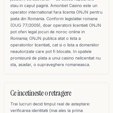
stau in capul paginii. Amonbet Casino este un
operator international fara licenta ONJN pentru
piata din Romania. Conform legislatiei romane
(OUG 77/2009), doar operatorii licentiati ONJN
pot oferi legal jocuri de noroc online in
Romania; ONJN publica atat o lista a
operatorilor licentiati, cat si o lista a domeniilor
neautorizate care pot fi blocate. In spatele
promisiunii de plata a unui casino nelicentiat nu
sta, asadar, o supraveghere romaneasca.
Ce incetineste o retragere
Trei lucruri decid timpul real de asteptare:
verificarea identitatii (mai ales la prima