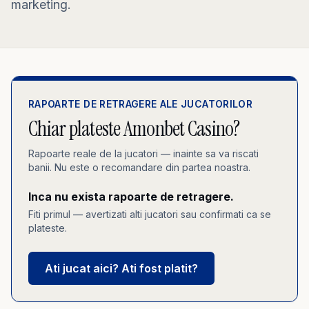
marketing.
RAPOARTE DE RETRAGERE ALE JUCATORILOR
Chiar plateste Amonbet Casino?
Rapoarte reale de la jucatori — inainte sa va riscati
banii. Nu este o recomandare din partea noastra.
Inca nu exista rapoarte de retragere.
Fiti primul — avertizati alti jucatori sau confirmati ca se
plateste.
Ati jucat aici? Ati fost platit?