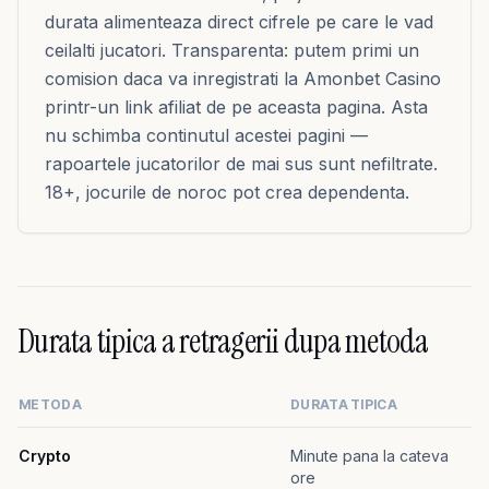
durata alimenteaza direct cifrele pe care le vad
ceilalti jucatori. Transparenta: putem primi un
comision daca va inregistrati la Amonbet Casino
printr-un link afiliat de pe aceasta pagina. Asta
nu schimba continutul acestei pagini —
rapoartele jucatorilor de mai sus sunt nefiltrate.
18+, jocurile de noroc pot crea dependenta.
Durata tipica a retragerii dupa metoda
METODA
DURATA TIPICA
Crypto
Minute pana la cateva
ore