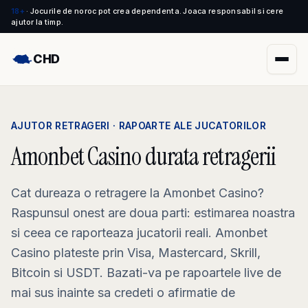
18+
·
Jocurile de noroc pot crea dependenta. Joaca responsabil si cere
ajutor la timp.
CHD
AJUTOR RETRAGERI · RAPOARTE ALE JUCATORILOR
Amonbet Casino durata retragerii
Cat dureaza o retragere la Amonbet Casino?
Raspunsul onest are doua parti: estimarea noastra
si ceea ce raporteaza jucatorii reali. Amonbet
Casino plateste prin Visa, Mastercard, Skrill,
Bitcoin si USDT. Bazati-va pe rapoartele live de
mai sus inainte sa credeti o afirmatie de