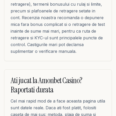
retragere), termenii bonusului cu rulaj si limite,
precum si plafoanele de retragere setate in
cont. Recenzia noastra recomanda o depunere
mica fara bonus complicat si o retragere de test
inainte de sume mai mari, pentru ca ruta de
retragere si KYC-ul sunt principalele puncte de
control. Castigurile mari pot declansa
suplimentar o verificare manuala.
Ati jucat la Amonbet Casino?
Raportati durata
Cel mai rapid mod de a face aceasta pagina utila
sunt datele reale. Daca ati fost platit, folositi
caseta de mai sus: metoda, plaja de suma si