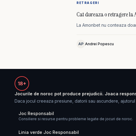
RETRAGERI
Cat dureaza o retragere la
La Amonbet nu conteaza doar v
AP
Andrei Popescu
18+
Jocurile de noroc pot produce prejudicii. Joaca respons
Daca jocul creeaza presiune, datorii sau ascundere, ajutorul 
Joc Responsabil
Consiliere si resurse pentru probleme legate de jocuri de noroc.
Linia verde Joc Responsabil