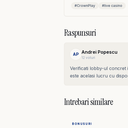
#CrownPlay
#live casino
Raspunsuri
Andrei Popescu
AP
12 voturi
Verificati lobby-ul concret 
este acelasi lucru cu dispon
Intrebari similare
BONUSURI