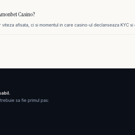
 Amonbet Casino?
iteza afisata, ci si momentul in care casino-ul declanseaza KYC si 
abil.
trebuie sa fie primul pas: