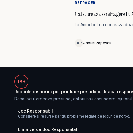
RETRAGERI
Cat dureaza o retragere la
La Amonbet nu conteaza doar v
AP
Andrei Popescu
18+
Jocurile de noroc pot produce prejudicii. Joaca respons
Daca jocul creeaza presiune, datorii sau ascundere, ajutorul 
Joc Responsabil
Consiliere si resurse pentru probleme legate de jocuri de noroc.
Linia verde Joc Responsabil