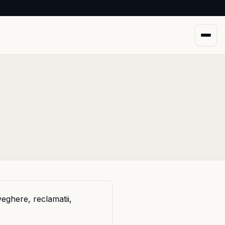
veghere, reclamatii,