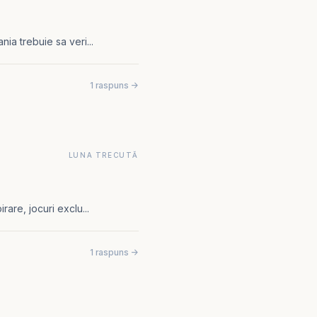
ia trebuie sa veri...
1 raspuns ->
LUNA TRECUTĂ
are, jocuri exclu...
1 raspuns ->