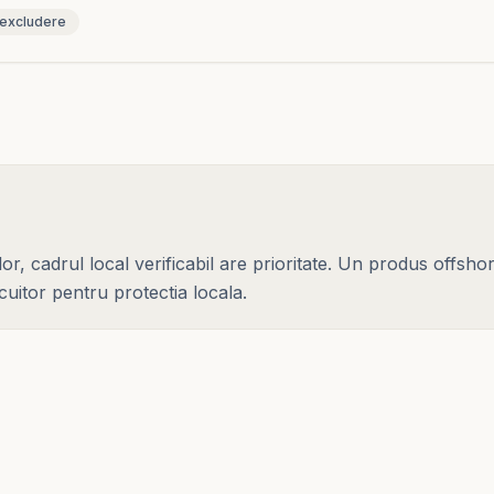
excludere
lor, cadrul local verificabil are prioritate. Un produs offsho
cuitor pentru protectia locala.