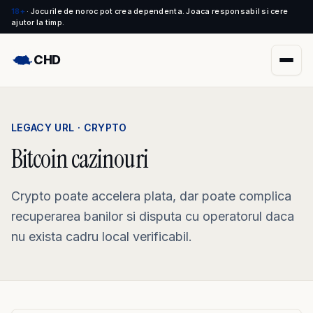
18+
·
Jocurile de noroc pot crea dependenta. Joaca responsabil si cere
ajutor la timp.
CHD
LEGACY URL · CRYPTO
Bitcoin cazinouri
Crypto poate accelera plata, dar poate complica
recuperarea banilor si disputa cu operatorul daca
nu exista cadru local verificabil.