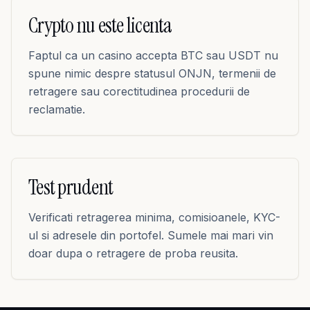
Crypto nu este licenta
Faptul ca un casino accepta BTC sau USDT nu
spune nimic despre statusul ONJN, termenii de
retragere sau corectitudinea procedurii de
reclamatie.
Test prudent
Verificati retragerea minima, comisioanele, KYC-
ul si adresele din portofel. Sumele mai mari vin
doar dupa o retragere de proba reusita.