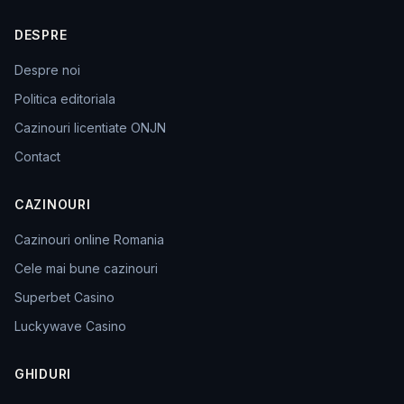
DESPRE
Despre noi
Politica editoriala
Cazinouri licentiate ONJN
Contact
CAZINOURI
Cazinouri online Romania
Cele mai bune cazinouri
Superbet Casino
Luckywave Casino
GHIDURI