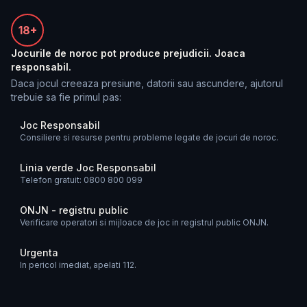
18+
Jocurile de noroc pot produce prejudicii. Joaca
responsabil.
Daca jocul creeaza presiune, datorii sau ascundere, ajutorul
trebuie sa fie primul pas:
Joc Responsabil
Consiliere si resurse pentru probleme legate de jocuri de noroc.
Linia verde Joc Responsabil
Telefon gratuit: 0800 800 099
ONJN - registru public
Verificare operatori si mijloace de joc in registrul public ONJN.
Urgenta
In pericol imediat, apelati 112.